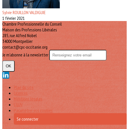
Sylvie ROUILLON VALDIGUIE
1 février 2021
Chambre Professionnelle du Conseil
Maison des Professions Libérales
285, rue Alfred Nobel
34000 Montpellier
contact@cpc-occitanie.org
Je m'abonne à la newsletter
OK
Plan du site
Licences
Mentions légales
CGUV
Paramétrer vos cookies
Se connecter