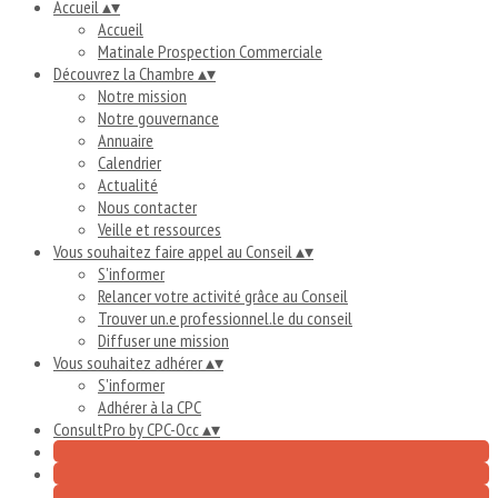
Accueil
▴
▾
Accueil
Matinale Prospection Commerciale
Découvrez la Chambre
▴
▾
Notre mission
Notre gouvernance
Annuaire
Calendrier
Actualité
Nous contacter
Veille et ressources
Vous souhaitez faire appel au Conseil
▴
▾
S'informer
Relancer votre activité grâce au Conseil
Trouver un.e professionnel.le du conseil
Diffuser une mission
Vous souhaitez adhérer
▴
▾
S'informer
Adhérer à la CPC
ConsultPro by CPC-Occ
▴
▾