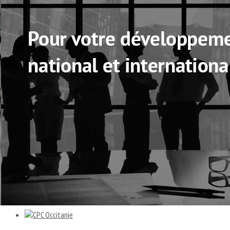
Exporter les lignes sélectionnées
Exporter toutes les colonnes
Exporter uniquement les colonnes affichées
Menu
<
>
Notre mission
Notre gouvernance
Annuaire
Calendrier
Actualité
Nous contacter
Veille et ressources
Ajoutez un logo, un bouton, des réseaux sociaux
Cliquez pour éditer