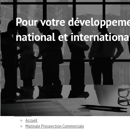
Exporter les lignes sélectionnées
Exporter toutes les colonnes
Exporter uniquement les colonnes affichées
Menu
<
>
S'informer
Relancer votre activité grâce au Conseil
Trouver un.e professionnel.le du conseil
Diffuser une mission
Ajoutez un logo, un bouton, des réseaux sociaux
Cliquez pour éditer
Accueil
▴
▾
Accueil
Matinale Prospection Commerciale