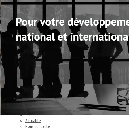
Exporter les lignes sélectionnées
Exporter toutes les colonnes
Exporter uniquement les colonnes affichées
Menu
Ajoutez un logo, un bouton, des réseaux sociaux
Cliquez pour éditer
Accueil
▴
▾
Accueil
Matinale Prospection Commerciale
Découvrez la Chambre
▴
▾
Notre mission
Notre gouvernance
Annuaire
Calendrier
Actualité
Nous contacter