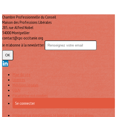
Chambre Professionnelle du Conseil
Maison des Professions Libérales
285, rue Alfred Nobel
34000 Montpellier
contact@cpc-occitanie.org
Je m'abonne à la newsletter
OK
Plan du site
Licences
Mentions légales
CGUV
Paramétrer vos cookies
Se connecter
Propulsé par AssoConnect, le logiciel des associations