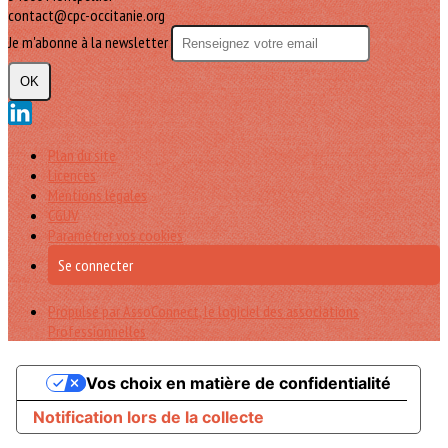
contact@cpc-occitanie.org
Je m'abonne à la newsletter
OK
Plan du site
Licences
Mentions légales
CGUV
Paramétrer vos cookies
Se connecter
Propulsé par AssoConnect, le logiciel des associations
Professionnelles
Vos choix en matière de confidentialité
Notification lors de la collecte