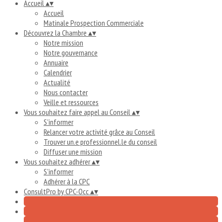
Accueil
▴
▾
Accueil
Matinale Prospection Commerciale
Découvrez la Chambre
▴
▾
Notre mission
Notre gouvernance
Annuaire
Calendrier
Actualité
Nous contacter
Veille et ressources
Vous souhaitez faire appel au Conseil
▴
▾
S'informer
Relancer votre activité grâce au Conseil
Trouver un.e professionnel.le du conseil
Diffuser une mission
Vous souhaitez adhérer
▴
▾
S'informer
Adhérer à la CPC
ConsultPro by CPC-Occ
▴
▾