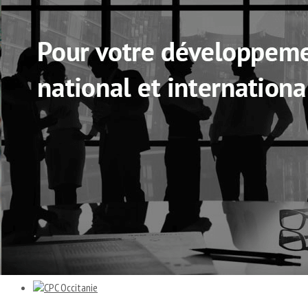
Exporter les lignes sélectionnées
Exporter toutes les colonnes
Exporter uniquement les colonnes affichées
Menu
<
>
Notre mission
Notre gouvernance
Annuaire
Calendrier
Actualité
Nous contacter
Veille et ressources
Ajoutez un logo, un bouton, des réseaux sociaux
Cliquez pour éditer